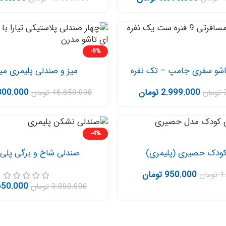
-9%
اشو سفری جامپ – تک نفره
میز و صندلی پلیمری می
2.999.000
تومان
300.000
تومان
16.850.000
تومان
-4%
ودک حصیری (پلیمری)
صندلی شاخ و برگی پلی 
950.000
تومان
1
تومان
650.000
3.800.000
تومان