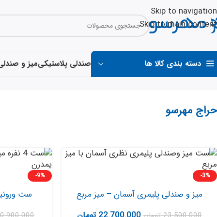
Skip to navigation
Skip to main content
دسته بندی کالا ها
صندلی پلاستیکی
میز و صندلی
حراج مهرسو
-9%
-3%
میز و صندلی پلیمری آسمان – میز مربع
ست ورونیکا ب
22.700.000
تومان
23.500.000
تومان
0.900.000