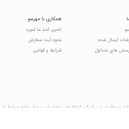
ا
همکاری با مهرسو
سو
تامین کنند ما شوید
رشات ارسال شده
نحوه ثبت سفارش
رسش های متداول
شرایط و قوانین
ات مسافرت یا پیکنیک، انواع چتر سایه بان و سایر لوازم مرتبط با
وری سفارشات به سراسر کشور. مهرسو، مجهز به تیم پشتیبانی جهت
اری با تولیدکنندگان و کارخانه جات مرتبط به شرط رعایت کیفیت و