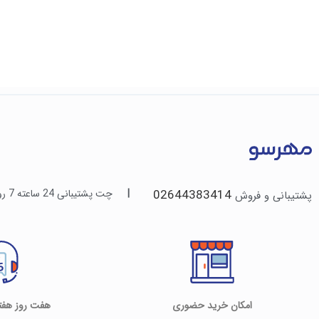
02644383414
|
چت پشتیبانی 24 ساعته 7 روز هفته | تماس تلفنی 9:30 الی 21:30 شنبه تا پنجشنبه
پشتیبانی و فروش
امکان خرید حضوری
هفت روز هفته / 8 ا