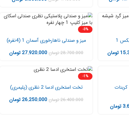
-3%
کس 1
میز و صندلی ناهارخوری آسمان 1 (4نفره)
15.
تومان
27.920.000
تومان
28.700.000
تومان
-1%
کربنات
تخت استخری ادسا 2 نظری (پلیمری)
26.250.000
تومان
26.400.000
تومان
3.
تومان