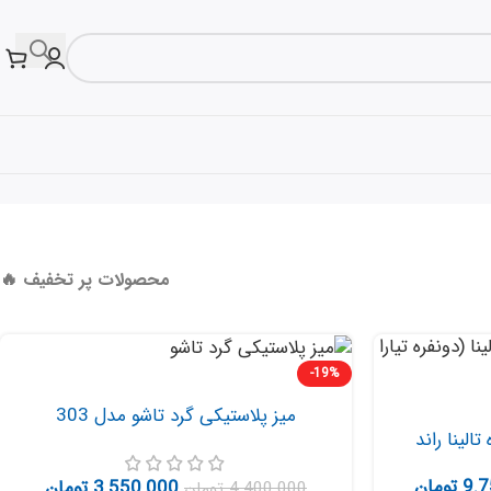
محصولات پر تخفیف 🔥
-19%
میز پلاستیکی گرد تاشو مدل 303
9.7
تومان
3.550.000
تومان
4.400.000
تومان