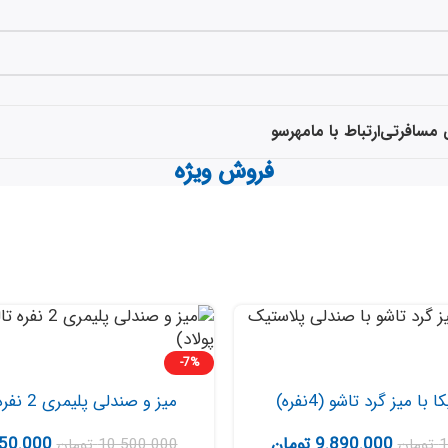
 مسافرتی
ارتباط با ما
مهرسو
فروش ویژه
-7%
ا میز گرد تاشو (4نفره)
میز و صندلی پلیمری 2 نفره تالینا راند
9.890.000
تومان
50.000
1
تومان
10.500.000
تومان