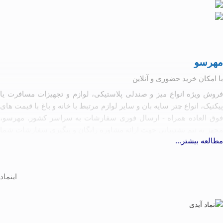
مهرسو
با امکان خرید حضوری و آنلاین
فروش ویژه انواع میز و صندلی پلاستیکی، لوازم و تجهیزات مسافرت یا
پیکنیک، انواع چتر سایه بان و سایر لوازم مرتبط با خانه و باغ با قیمت های
فوق العاده همراه - ارسال فوری سفارشات به سراسر کشور. مهرسو،
مجهز به تیم پشتیبانی جهت ارائه مشاوره رایگان و پیگیری سفارشات شما
مطالعه بیشتر...
آماده همکاری با تولیدکنندگان و کارخانه جات مرتبط به شرط رعایت
کیفیت و حقوق مصرف کننده
اینماد