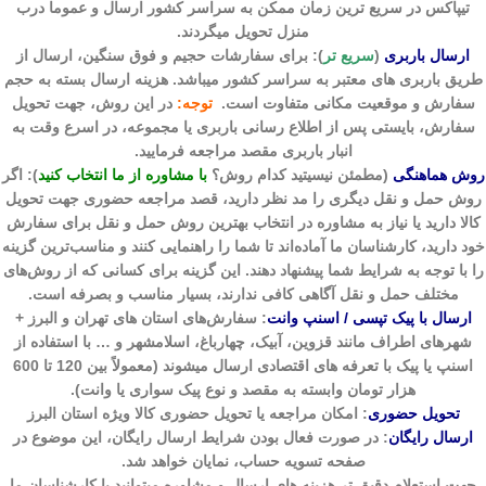
تیپاکس در سریع ترین زمان ممکن به سراسر کشور ارسال و عموما درب
منزل تحویل میگردند.
ارسال باربری
(
سریع تر
)
: برای سفارشات حجیم و فوق سنگین، ارسال از
طریق باربری های معتبر به سراسر کشور میباشد. هزینه ارسال بسته به حجم
سفارش و موقعیت مکانی متفاوت است.
توجه:
در این روش، جهت تحویل
سفارش، بایستی پس از اطلاع رسانی باربری یا مجموعه، در اسرع وقت به
انبار باربری مقصد مراجعه فرمایید.
روش هماهنگی
(مطمئن نیسیتید کدام روش؟
با مشاوره از ما انتخاب کنید
):
اگر
روش حمل و نقل دیگری را مد نظر دارید، قصد مراجعه حضوری جهت تحویل
کالا دارید یا نیاز به مشاوره در انتخاب بهترین روش حمل و نقل برای سفارش
خود دارید، کارشناسان ما آماده‌اند تا شما را راهنمایی کنند و مناسب‌ترین گزینه
را با توجه به شرایط شما پیشنهاد دهند. این گزینه برای کسانی که از روش‌های
مختلف حمل و نقل آگاهی کافی ندارند، بسیار مناسب و بصرفه است.
ارسال با پیک تپسی / اسنپ وانت
:
سفارش‌های استان های تهران و البرز +
شهرهای اطراف مانند قزوین، آبیک، چهارباغ، اسلامشهر و … با استفاده از
اسنپ یا پیک با تعرفه های اقتصادی ارسال میشوند (معمولاً بین 120 تا 600
هزار تومان وابسته به مقصد و نوع پیک سواری یا وانت).
تحویل حضوری
: امکان مراجعه یا تحویل حضوری کالا ویژه استان البرز
ارسال رایگان
: در صورت فعال بودن شرایط ارسال رایگان، این موضوع در
صفحه تسویه حساب، نمایان خواهد شد.
جهت استعلام دقیق تر هزینه های ارسال و مشاوره میتوانید با کارشناسان ما