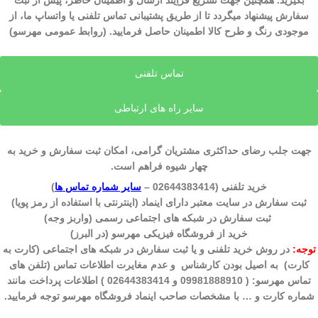
بگیرید. همچنین جهت تسریع فراِیند ارسال و اطمینان خاطر، پیش از ثبت
سفارش پیشنهاد میگردد تا از طریق پشتیبانی تماس تلفنی یا واتساپ ما، از
موجودی رنگ و طرح کالا اطمینان حاصل فرمایید. (روابط عمومی مهرسو)
تماس تلفنی
سایر راه های ارتباطی
جهت جلب رضای حداکثری مشتریان گرامی، امکان ثبت سفارش و خرید به
چهار شیوه
فراهم است.
خرید تلفنی (02644383414 –
سایر شماره تماس ها
)
ثبت سفارش در سایت معتبر دارای اینماد (اینترنتی با استفاده از رمز پویا)
ثبت سفارش در شبکه های اجتماعی رسمی (واربز وجه)
خرید از فروشگاه فیزیکی مهرسو (در البرز)
توجه:
در روش خرید تلفنی و یا ثبت سفارش در شبکه های اجتماعی (کارت به
کارت) به اصیل بودن کارشناس و عدم مغایرت اطلاعات تماس (تلفن های
تماس مهرسو: ( 09981888910 و 02644383414 ) اطلاعات پرداخت مانند
شماره کارت و … با مشخصات صاحب اینماد فروشگاه مهرسو توجه فرمایید.