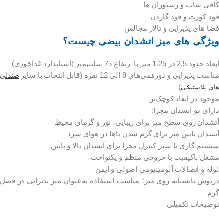
کافی شاپ و رستوران ها
فود کورت و فود گاردن
فضا های پذیرایی و تالار مجالس
ویژگی های میز اتشدان بیضی چیست؟
ابعاد حدود 2.5 در 1.25 متر با ارتفاع 75 سانتیمتر (استاندارد غذاخوری)
مناسب پذیرایی و دورهمی‌های 8 الی 12 نفره (قابل انتخاب با سایر
صندلی
)
های پلاستیکی
موجود در ابعاد کوچک‌تر
دارای دو آتشدان مجزا:
آتشدان روی سطح میز برای زیبایی، نور و گرمای محیط
آتشدان پایین میز برای گرم شدن پاها در هوای سرد
سیستم گازی با شیر کنترل مجزا برای آتشدان بالا و پایین
مشعل باکیفیت با خروجی منظم و یکنواخت
لوله و اتصالات آلومینیومی اصولی و ایمن
درپوش تابستانه روی میز؛ مناسب استفاده به‌عنوان میز پذیرایی در فصل
گرم
توضیحات تکمیلی