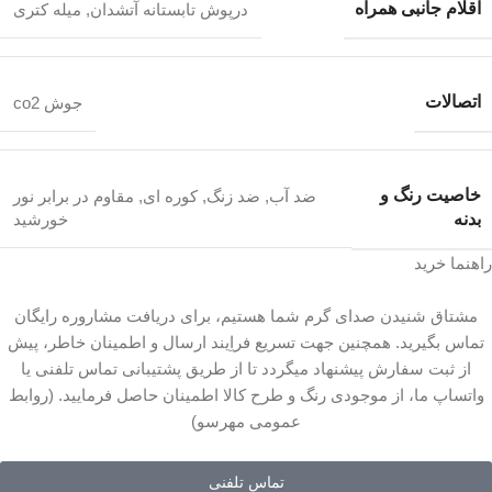
اقلام جانبی همراه
درپوش تابستانه آتشدان
,
میله کتری
اتصالات
جوش co2
خاصیت رنگ و
ضد آب
,
ضد زنگ
,
کوره ای
,
مقاوم در برابر نور
بدنه
خورشید
راهنما خرید
مشتاق شنیدن صدای گرم شما هستیم، برای دریافت مشاروره رایگان
تماس بگیرید. همچنین جهت تسریع فراِیند ارسال و اطمینان خاطر، پیش
از ثبت سفارش پیشنهاد میگردد تا از طریق پشتیبانی تماس تلفنی یا
واتساپ ما، از موجودی رنگ و طرح کالا اطمینان حاصل فرمایید. (روابط
عمومی مهرسو)
تماس تلفنی