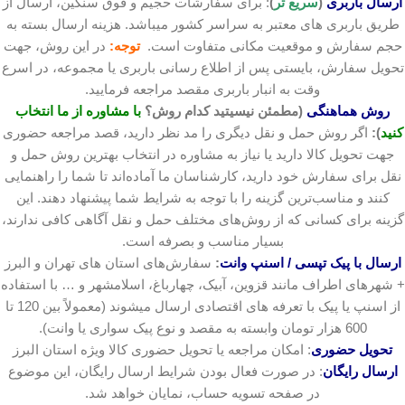
ارسال باربری
(
سریع تر
)
: برای سفارشات حجیم و فوق سنگین، ارسال از
طریق باربری های معتبر به سراسر کشور میباشد. هزینه ارسال بسته به
حجم سفارش و موقعیت مکانی متفاوت است.
توجه:
در این روش، جهت
تحویل سفارش، بایستی پس از اطلاع رسانی باربری یا مجموعه، در اسرع
وقت به انبار باربری مقصد مراجعه فرمایید.
روش هماهنگی
(مطمئن نیسیتید کدام روش؟
با مشاوره از ما انتخاب
کنید
):
اگر روش حمل و نقل دیگری را مد نظر دارید، قصد مراجعه حضوری
جهت تحویل کالا دارید یا نیاز به مشاوره در انتخاب بهترین روش حمل و
نقل برای سفارش خود دارید، کارشناسان ما آماده‌اند تا شما را راهنمایی
کنند و مناسب‌ترین گزینه را با توجه به شرایط شما پیشنهاد دهند. این
گزینه برای کسانی که از روش‌های مختلف حمل و نقل آگاهی کافی ندارند،
بسیار مناسب و بصرفه است.
ارسال با پیک تپسی / اسنپ وانت
:
سفارش‌های استان های تهران و البرز
+ شهرهای اطراف مانند قزوین، آبیک، چهارباغ، اسلامشهر و … با استفاده
از اسنپ یا پیک با تعرفه های اقتصادی ارسال میشوند (معمولاً بین 120 تا
600 هزار تومان وابسته به مقصد و نوع پیک سواری یا وانت).
تحویل حضوری
: امکان مراجعه یا تحویل حضوری کالا ویژه استان البرز
ارسال رایگان
: در صورت فعال بودن شرایط ارسال رایگان، این موضوع
در صفحه تسویه حساب، نمایان خواهد شد.