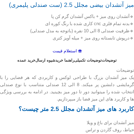
میز آتشدان بیضی مجلل 2.5 (ست صندلی پلیمری)
🔹آتشدان روی میز + باکس آتشدان گرم کن پا
🔹بدنه تمام فلزی cnc کاری شده با رنگ کوره ای
🔹ظرفیت صندلی 8 الی 10 نفره (باتوجه به مدل صندلی)
🔹درپوش تابستانه روی میز + میله آویز کتری
☎️ استعلام قیمت
توضیحات
توضیحات تکمیلی
راهنما خرید
شیوه ارسال
خرید عمده
توضیحات
یک میز آتشدان بزرگ با طراحی لوکس و کاربردی که هر فضایی را با
گرمایشی دلنشین پر میکند. 8 الی 12 صندلی متناسب با نوع صندلی
انتخاب شده را میتوانید دور تا دور میز بچینید. در ادامه به بررسی ویژگی
ها و کاربرد های این میز فضا باز میپردازیم.
کاربرد های میز آتشدان مجلل 2.5 متر چیست؟
میز آتشدان برای باغ و ویلا
حیاط، روف گاردن و تراس