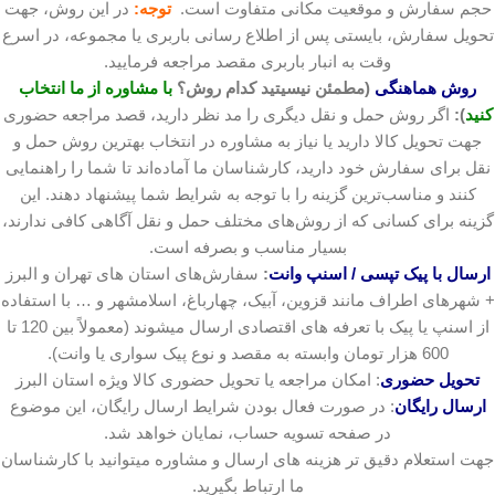
حجم سفارش و موقعیت مکانی متفاوت است.
توجه:
در این روش، جهت
تحویل سفارش، بایستی پس از اطلاع رسانی باربری یا مجموعه، در اسرع
وقت به انبار باربری مقصد مراجعه فرمایید.
روش هماهنگی
(مطمئن نیسیتید کدام روش؟
با مشاوره از ما انتخاب
کنید
):
اگر روش حمل و نقل دیگری را مد نظر دارید، قصد مراجعه حضوری
جهت تحویل کالا دارید یا نیاز به مشاوره در انتخاب بهترین روش حمل و
نقل برای سفارش خود دارید، کارشناسان ما آماده‌اند تا شما را راهنمایی
کنند و مناسب‌ترین گزینه را با توجه به شرایط شما پیشنهاد دهند. این
گزینه برای کسانی که از روش‌های مختلف حمل و نقل آگاهی کافی ندارند،
بسیار مناسب و بصرفه است.
ارسال با پیک تپسی / اسنپ وانت
:
سفارش‌های استان های تهران و البرز
+ شهرهای اطراف مانند قزوین، آبیک، چهارباغ، اسلامشهر و … با استفاده
از اسنپ یا پیک با تعرفه های اقتصادی ارسال میشوند (معمولاً بین 120 تا
600 هزار تومان وابسته به مقصد و نوع پیک سواری یا وانت).
تحویل حضوری
: امکان مراجعه یا تحویل حضوری کالا ویژه استان البرز
ارسال رایگان
: در صورت فعال بودن شرایط ارسال رایگان، این موضوع
در صفحه تسویه حساب، نمایان خواهد شد.
جهت استعلام دقیق تر هزینه های ارسال و مشاوره میتوانید با کارشناسان
ما ارتباط بگیرید.