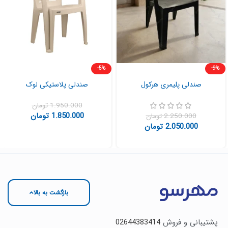
-5%
-9%
صندلی پلیمری هرکول
صندلی پلاستیکی لوک
1.950.000
تومان
1.850.000
تومان
2.250.000
تومان
2.050.000
تومان
بازگشت به بالا
پشتیبانی و فروش
02644383414