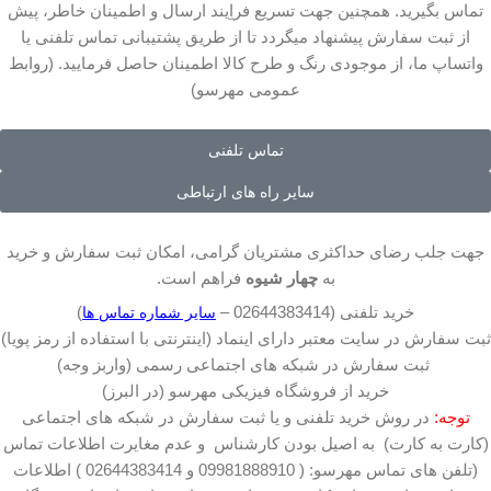
تماس بگیرید. همچنین جهت تسریع فراِیند ارسال و اطمینان خاطر، پیش
از ثبت سفارش پیشنهاد میگردد تا از طریق پشتیبانی تماس تلفنی یا
واتساپ ما، از موجودی رنگ و طرح کالا اطمینان حاصل فرمایید. (روابط
عمومی مهرسو)
تماس تلفنی
سایر راه های ارتباطی
جهت جلب رضای حداکثری مشتریان گرامی، امکان ثبت سفارش و خرید
به
چهار شیوه
فراهم است.
خرید تلفنی (02644383414 –
)
سایر شماره تماس ها
ثبت سفارش در سایت معتبر دارای اینماد (اینترنتی با استفاده از رمز پویا)
ثبت سفارش در شبکه های اجتماعی رسمی (واربز وجه)
خرید از فروشگاه فیزیکی مهرسو (در البرز)
توجه:
در روش خرید تلفنی و یا ثبت سفارش در شبکه های اجتماعی
(کارت به کارت) به اصیل بودن کارشناس و عدم مغایرت اطلاعات تماس
(تلفن های تماس مهرسو: ( 09981888910 و 02644383414 ) اطلاعات