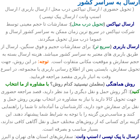
ارسال به سراسر کشور
( تحویل حضوری / ارسال تیپاکس درب محل / ارسال باربری / ارسال
اسنپ وانت / ارسال پیک تپسی )
ارسال تیپاکس
(
تحویل درب محل
)
: سفارشات تا حجم معینی توسط
شرکت تیپاکس در سریع ترین زمان ممکن به سراسر کشور ارسال و
عموما درب منزل تحویل میگردند.
ارسال باربری
(
سریع تر
)
: برای سفارشات حجیم و فوق سنگین، ارسال از
طریق باربری های معتبر به سراسر کشور میباشد. هزینه ارسال بسته به
حجم سفارش و موقعیت مکانی متفاوت است.
توجه:
در این روش، جهت
تحویل سفارش، بایستی پس از اطلاع رسانی باربری یا مجموعه، در اسرع
وقت به انبار باربری مقصد مراجعه فرمایید.
روش هماهنگی
(مطمئن نیسیتید کدام روش؟
با مشاوره از ما انتخاب
کنید
):
اگر روش حمل و نقل دیگری را مد نظر دارید، قصد مراجعه حضوری
جهت تحویل کالا دارید یا نیاز به مشاوره در انتخاب بهترین روش حمل و
نقل برای سفارش خود دارید، کارشناسان ما آماده‌اند تا شما را راهنمایی
کنند و مناسب‌ترین گزینه را با توجه به شرایط شما پیشنهاد دهند. این
گزینه برای کسانی که از روش‌های مختلف حمل و نقل آگاهی کافی ندارند،
بسیار مناسب و بصرفه است.
ارسال با پیک تپسی / اسنپ وانت
:
سفارش‌های استان های تهران و البرز