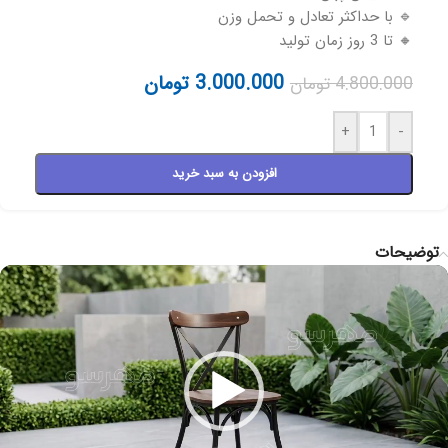
🔹 با حداکثر تعادل و تحمل وزن
🔸 تا 3 روز زمان تولید
3.000.000
تومان
4.800.000
تومان
+
-
افزودن به سبد خرید
توضیحات
مایشگر
یدیو