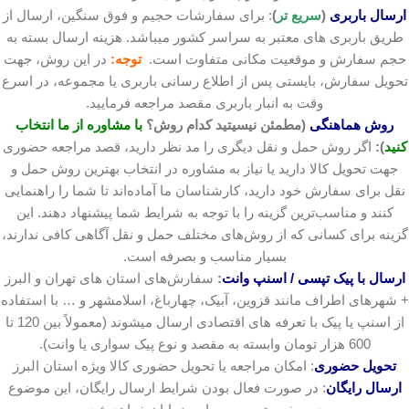
ارسال باربری
(
سریع تر
)
: برای سفارشات حجیم و فوق سنگین، ارسال از
طریق باربری های معتبر به سراسر کشور میباشد. هزینه ارسال بسته به
حجم سفارش و موقعیت مکانی متفاوت است.
توجه:
در این روش، جهت
تحویل سفارش، بایستی پس از اطلاع رسانی باربری یا مجموعه، در اسرع
وقت به انبار باربری مقصد مراجعه فرمایید.
روش هماهنگی
(مطمئن نیسیتید کدام روش؟
با مشاوره از ما انتخاب
کنید
):
اگر روش حمل و نقل دیگری را مد نظر دارید، قصد مراجعه حضوری
جهت تحویل کالا دارید یا نیاز به مشاوره در انتخاب بهترین روش حمل و
نقل برای سفارش خود دارید، کارشناسان ما آماده‌اند تا شما را راهنمایی
کنند و مناسب‌ترین گزینه را با توجه به شرایط شما پیشنهاد دهند. این
گزینه برای کسانی که از روش‌های مختلف حمل و نقل آگاهی کافی ندارند،
بسیار مناسب و بصرفه است.
ارسال با پیک تپسی / اسنپ وانت
:
سفارش‌های استان های تهران و البرز
+ شهرهای اطراف مانند قزوین، آبیک، چهارباغ، اسلامشهر و … با استفاده
از اسنپ یا پیک با تعرفه های اقتصادی ارسال میشوند (معمولاً بین 120 تا
600 هزار تومان وابسته به مقصد و نوع پیک سواری یا وانت).
تحویل حضوری
: امکان مراجعه یا تحویل حضوری کالا ویژه استان البرز
ارسال رایگان
: در صورت فعال بودن شرایط ارسال رایگان، این موضوع