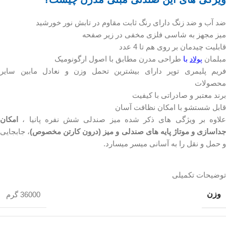
ضد آب و ضد زنگ دارای رنگ ثابت مقاوم در تابش نور خورشید
میز مجهز به شاسی فلزی مخفی در زیر صفحه
قابلیت چیدمان بر روی هم تا 4 عدد
مبلمان
با
طراحی مدرن مطابق با اصول ارگونومیک
پولاد
فریم پلیمری توپر دارای بیشترین تحمل وزن و نعادل مابین سایر
محصولات
برند معتبر و صادراتی با کیفیت
قابل شستشو با امکان نظافت آسان
علاوه بر ویژگی های ذکر شده میز صندلی شش نفره پانیا ،
امکان
داسازی و موتاژ پایه های صندلی و میز (درون کارتن مخصوص)
، جابجایی
و حمل و نقل را به آسانی میسر میسارد.
توضیحات تکمیلی
وزن
36000 گرم