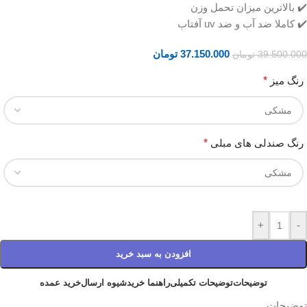
✔️ بالاترین میزان تحمل وزن
✔️ کاملا ضد آب و ضد uv آفتاب
37.150.000
تومان
39.500.000
تومان
رنگ میز
*
رنگ صندلی های مبلی
*
+
-
افزودن به سبد خرید
توضیحات
توضیحات تکمیلی
راهنما خرید
شیوه ارسال
خرید عمده
توضیحات