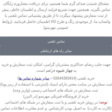
مشتاق شنیدن صدای گرم شما هستیم، برای دریافت مشاروره رایگان
تماس بگیرید. همچنین جهت تسریع فراِیند ارسال و اطمینان خاطر، پیش
از ثبت سفارش پیشنهاد میگردد تا از طریق پشتیبانی تماس تلفنی یا
واتساپ ما، از موجودی رنگ و طرح کالا اطمینان حاصل فرمایید. (روابط
عمومی مهرسو)
تماس تلفنی
سایر راه های ارتباطی
جهت جلب رضای حداکثری مشتریان گرامی، امکان ثبت سفارش و خرید
به
چهار شیوه
فراهم است.
خرید تلفنی (02644383414 –
)
سایر شماره تماس ها
ثبت سفارش در سایت معتبر دارای اینماد (اینترنتی با استفاده از رمز پویا)
ثبت سفارش در شبکه های اجتماعی رسمی (واربز وجه)
خرید از فروشگاه فیزیکی مهرسو (در البرز)
توجه:
در روش خرید تلفنی و یا ثبت سفارش در شبکه های اجتماعی
(کارت به کارت) به اصیل بودن کارشناس و عدم مغایرت اطلاعات تماس