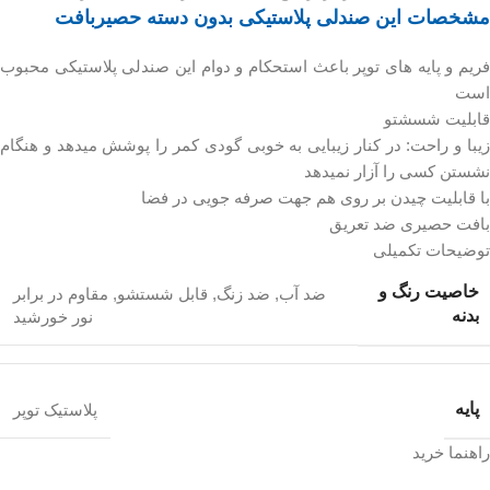
مشخصات این صندلی پلاستیکی بدون دسته حصیربافت
فریم و پایه های توپر باعث استحکام و دوام این صندلی پلاستیکی محبوب
است
قابلیت شسشتو
زیبا و راحت: در کنار زیبایی به خوبی گودی کمر را پوشش میدهد و هنگام
نشستن کسی را آزار نمیدهد
با قابلیت چیدن بر روی هم جهت صرفه جویی در فضا
بافت حصیری ضد تعریق
توضیحات تکمیلی
خاصیت رنگ و
ضد آب
,
ضد زنگ
,
قابل شستشو
,
مقاوم در برابر
بدنه
نور خورشید
پایه
پلاستیک توپر
راهنما خرید