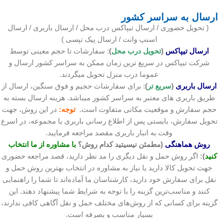
ارسال به سراسر کشور
( تحویل حضوری / ارسال تیپاکس درب محل / ارسال باربری / ارسال
اسنپ وانت / ارسال پیک تپسی )
ارسال تیپاکس
(
تحویل درب محل
)
: سفارشات تا حجم معینی توسط
شرکت تیپاکس در سریع ترین زمان ممکن به سراسر کشور ارسال و
عموما درب منزل تحویل میگردند.
ارسال باربری
(
سریع تر
)
: برای سفارشات حجیم و فوق سنگین، ارسال از
طریق باربری های معتبر به سراسر کشور میباشد. هزینه ارسال بسته به
حجم سفارش و موقعیت مکانی متفاوت است.
توجه:
در این روش، جهت
تحویل سفارش، بایستی پس از اطلاع رسانی باربری یا مجموعه، در اسرع
وقت به انبار باربری مقصد مراجعه فرمایید.
روش هماهنگی
(مطمئن نیسیتید کدام روش؟
با مشاوره از ما انتخاب
کنید
):
اگر روش حمل و نقل دیگری را مد نظر دارید، قصد مراجعه حضوری
جهت تحویل کالا دارید یا نیاز به مشاوره در انتخاب بهترین روش حمل و
نقل برای سفارش خود دارید، کارشناسان ما آماده‌اند تا شما را راهنمایی
کنند و مناسب‌ترین گزینه را با توجه به شرایط شما پیشنهاد دهند. این
گزینه برای کسانی که از روش‌های مختلف حمل و نقل آگاهی کافی ندارند،
بسیار مناسب و بصرفه است.