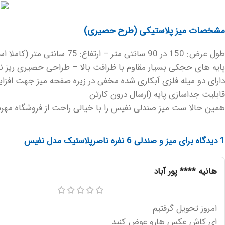
مشخصات میز پلاستیکی (طرح حصیری)
طول عرض: 150 در 90 سانتی متر – ارتفاع: 75 سانتی متر (کاملا استاندارد)
پایه های حجکی بسیار مقاوم با ظرافت بالا – طراحی حصیری ریز 
دارای دو میله فلزی آبکاری شده مخفی در زیره صفحه میز جهت افز
قابلیت جداسازی پایه (ارسال درون کارتن
همین حالا ست میز صندلی نفیس را با خیالی راحت از فروشگاه مهرسو (
1 دیدگاه برای
میز و صندلی 6 نفره ناصرپلاستیک مدل نفیس
هانیه **** پور آباد
امروز تحویل گرفتیم
ای کاش عکس هارو عوض کنید