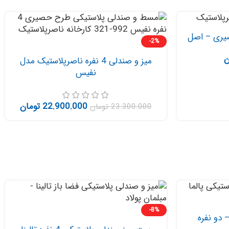
یری – اصل
-2%
ن
میز و صندلی 4 نفره ناصرپلاستیک مدل
نفیس
22.900.000
تومان
23.300.000
تومان
-8%
 دو نفره