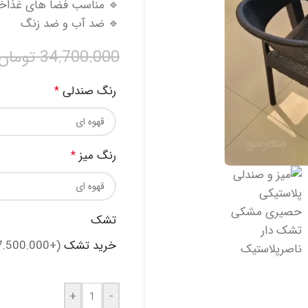
🔹 مناسب فضا های غذاخور
🔹 ضد آب و ضد زنگ
34.700.000
تومان
رنگ صندلی
*
رنگ میز
*
تشک
خرید تشک
(+7.500.000 تومان)
+
-