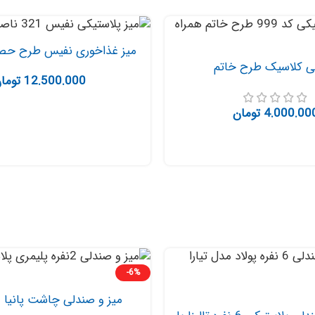
میز غذاخوری نفیس طرح حص
ی کلاسیک طرح خاتم
12.500.000
توما
4.000.00
تومان
-6%
میز و صندلی چاشت پانیا –