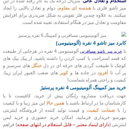
استحکام و تعادل عالی
: متریال درجه یک به کار رفته شده در این
میز تاشو فلزی با
هندسه ای مقاوم
، دوام و تعادل بالایی را ایجاد
میکنند. به علاوه چندین فلز تقویتی به شکل ضربدری برای افزایش
مقاومت و تعادل میز در هنگام استفاده، تعبیه شده است.
کابرد میز تاشو 4 نفره (آلومینیومی)
با
آلومینیومی 4 نفره در هرجایی از طبیعت
خرید میز تاشو مسافرتی
که قصد استراحت یا کمپ کردن را داشته باشید. از پیک نیک های
کوچک تا طبیعت گردی های حرفه ای در دل
جنگل
های سرسبز و
پر آب تا
آفرود
در جاده ها و
کویر
های صعب العبور ایران زیبا،
کیفیت و راحتی همراه شماست!
خرید میز کمپینگ آلومینیومی 4 نفره پرستیژ
جهت دریافت مشاروه رایگان پیش از خرید، کافیست تا با
کارشناسان ما در ارتباط باشید یا
همین حالا
این میز زیبا و با کیفیت
را با
ضمانت کیفیت
و قیمت تولید کننده از فروشگاه اینترنتی
مهرسو خریداری فرمایید. امکان خرید حضوری و خرید ایمن
اینترنتی (
دارای اینماد معتبر – قابل استعلام در انتهای صفحه
) فراهم