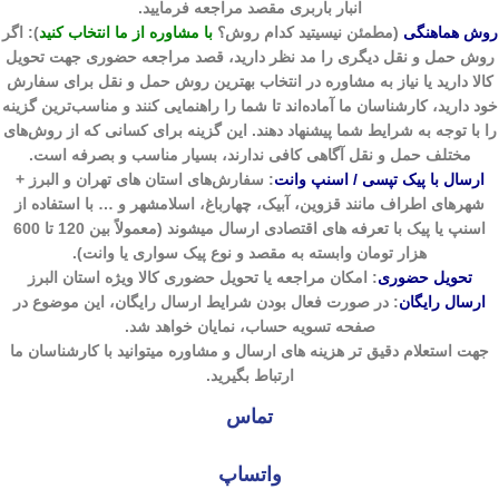
انبار باربری مقصد مراجعه فرمایید.
روش هماهنگی
(مطمئن نیسیتید کدام روش؟
با مشاوره از ما انتخاب کنید
):
اگر
روش حمل و نقل دیگری را مد نظر دارید، قصد مراجعه حضوری جهت تحویل
کالا دارید یا نیاز به مشاوره در انتخاب بهترین روش حمل و نقل برای سفارش
خود دارید، کارشناسان ما آماده‌اند تا شما را راهنمایی کنند و مناسب‌ترین گزینه
را با توجه به شرایط شما پیشنهاد دهند. این گزینه برای کسانی که از روش‌های
مختلف حمل و نقل آگاهی کافی ندارند، بسیار مناسب و بصرفه است.
ارسال با پیک تپسی / اسنپ وانت
:
سفارش‌های استان های تهران و البرز +
شهرهای اطراف مانند قزوین، آبیک، چهارباغ، اسلامشهر و … با استفاده از
اسنپ یا پیک با تعرفه های اقتصادی ارسال میشوند (معمولاً بین 120 تا 600
هزار تومان وابسته به مقصد و نوع پیک سواری یا وانت).
تحویل حضوری
: امکان مراجعه یا تحویل حضوری کالا ویژه استان البرز
ارسال رایگان
: در صورت فعال بودن شرایط ارسال رایگان، این موضوع در
صفحه تسویه حساب، نمایان خواهد شد.
جهت استعلام دقیق تر هزینه های ارسال و مشاوره میتوانید با کارشناسان ما
ارتباط بگیرید.
تماس
واتساپ