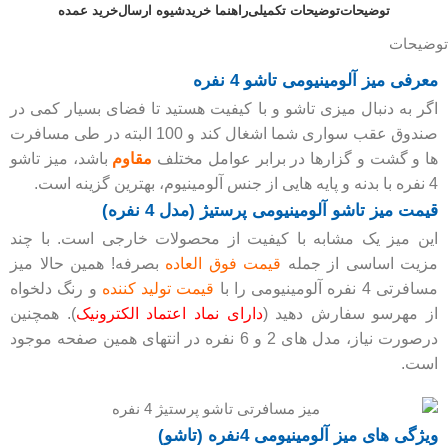
توضیحات
توضیحات تکمیلی
راهنما خرید
شیوه ارسال
خرید عمده
توضیحات
معرفی میز آلومینیومی تاشو 4 نفره
اگر به دنبال میزی تاشو و با کیفیت هستید تا فضای بسیار کمی در
صندوق عقب سواری شما اشغال کند و 100 البته در طی مسافرت
ها و گشت و گزارها در برابر عوامل مختلف
مقاوم
باشد، میز تاشو
4 نفره با بدنه و پایه هایی از جنس آلومینیوم، بهترین گزینه است.
قیمت میز تاشو آلومینیومی پرستیژ (مدل 4 نفره)
این میز یک مشابه با کیفیت از محصولات خارجی است. با چند
مزیت اساسی از جمله
قیمت فوق العاده
بصرفه! همین حالا میز
مسافرتی 4 نفره آلومینیومی را با
قیمت تولید کننده
و رنگ دلخواه
از مهرسو سفارش دهید (
دارای نماد اعتماد الکترونیک
). همچنین
درصورت نیاز، مدل های 2 و 6 نفره در انتهای همین صفحه موجود
است.
ویژگی های میز آلومینیومی 4نفره (تاشو)