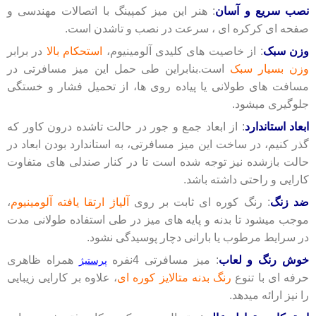
نصب سریع و آسان
: هنر این میز کمپینگ با اتصالات مهندسی و
صفحه ای کرکره ای ، سرعت در نصب و تاشدن است.
وزن سبک
: از خاصیت های کلیدی آلومینیوم،
استحکام بالا
در برابر
وزن بسیار سبک
است.بنابراین طی حمل این میز مسافرتی در
مسافت های طولانی یا پیاده روی ها، از تحمیل فشار و خستگی
جلوگیری میشود.
ابعاد استاندارد
: از ابعاد جمع و جور در حالت تاشده درون کاور که
گذر کنیم، در ساخت این میز مسافرتی، به استاندارد بودن ابعاد در
حالت بازشده نیز توجه شده است تا در کنار صندلی های متفاوت
کارایی و راحتی داشته باشد.
ضد زنگ
: رنگ کوره ای ثابت بر روی
آلیاژ ارتقا یافته آلومینیوم
،
موجب میشود تا بدنه و پایه های میز در طی استفاده طولانی مدت
در سرایط مرطوب یا بارانی دچار پوسیدگی نشود.
خوش رنگ و لعاب
: میز مسافرتی 4نفره
همراه ظاهری
پرستیژ
حرفه ای با تنوع
رنگ بدنه متالایز کوره ای
، علاوه بر کارایی زیبایی
را نیز ارائه میدهد.