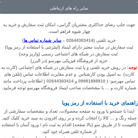
سایر راه های ارتباطی
جهت جلب رضای حداکثری مشتریان گرامی، امکان ثبت سفارش و خرید به
چهار شیوه
فراهم است.
خرید تلفنی (02644383414 –
سایر شماره تماس ها
)
ثبت سفارش در سایت معتبر دارای اینماد (اینترنتی با استفاده از رمز پویا)
ثبت سفارش در شبکه های اجتماعی رسمی (واربز وجه)
خرید از فروشگاه فیزیکی مهرسو (در البرز)
توجه:
در روش خرید تلفنی و یا ثبت سفارش در شبکه های اجتماعی (کارت به
کارت) به اصیل بودن کارشناس و عدم مغایرت اطلاعات تماس (تلفن های
تماس مهرسو: ( 09981888910 و 02644383414 ) اطلاعات پرداخت مانند
شماره کارت و … با مشخصات صاحب اینماد فروشگاه مهرسو توجه فرمایید.
راهنمای خرید با استفاده از رمز پویا
ابتدا با جستجو یا ورود به صفحه محصولات، تعداد و مشخصات سفارشی از
جمله رنگ و … کالا را انتخاب کرده و بر روی
افزودن به سبد خرید
کلیک کنید.
کافیست تا از طریق منو (بالا صفحه) اقدام به ثبت نام / ورود آسان با استفاده
از شماره تلفن همراه خود کنید.