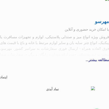
مهرسو
با امکان خرید حضوری و آنلاین
فروش ویژه انواع میز و صندلی پلاستیکی، لوازم و تجهیزات مسافرت یا
پیکنیک، انواع چتر سایه بان و سایر لوازم مرتبط با خانه و باغ با قیمت های
فوق العاده همراه - ارسال فوری سفارشات به سراسر کشور. مهرسو،
مجهز به تیم پشتیبانی جهت ارائه مشاوره رایگان و پیگیری سفارشات شما
مطالعه بیشتر...
آماده همکاری با تولیدکنندگان و کارخانه جات مرتبط به شرط رعایت
کیفیت و حقوق مصرف کننده
اینماد