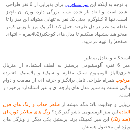
با توجه به اینکه این
برای پذیرایی از 6 نفر طراحی
میز مسافرتی
شده است و ابعاد باز شده نسبتا بزرگی دارد، وزن آن ناچیز
است. تنها 9 کیلوگرم! یعنی یک نفر به تنهایی میتواند این میز را تا
نقطه مد نظر در دل طبیعت حمل کند. اگر یک میز با وزنی کمتر
میخواهید پیشنهاد میکنیم تا مدل های کوچکتر(2یا4نفره – انتهای
صفحه) را تهیه فرمایید.
استحکام و تعادل بینظیر:
میز 6 نفره آلومینیومی پرستیژ به لطف استفاده از متریال
فلزی(آلیاژ آلومینیوم سبک مقاوم و سبک) و پلاستیک فشرده
مرغوب
همراه طراحی تامل برانگیز و حرفه ای، از مقامت و دوام
بالایی نسبت به سایر مدل های پارچه ای یا غیر استاندارد برخوردار
است.
زیبایی و جذابیت بالا: مگه میشه از
ظاهر جذاب و رنگ های فوق
العاده
این میز آلومینیومی تاشو گذر کرد؟
رنگ های متالایز کوره ای
(ضد زنگ)
این میز کمپینگ برند پرستیژ، یکی دیگر از ویژگی های
ویژه این محصول هستش.