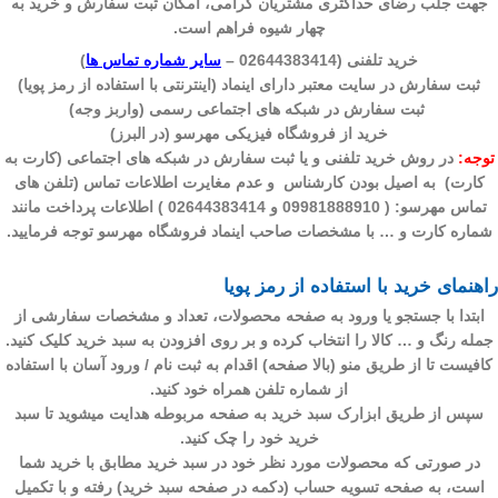
جهت جلب رضای حداکثری مشتریان گرامی، امکان ثبت سفارش و خرید به
چهار شیوه
فراهم است.
خرید تلفنی (02644383414 –
سایر شماره تماس ها
)
ثبت سفارش در سایت معتبر دارای اینماد (اینترنتی با استفاده از رمز پویا)
ثبت سفارش در شبکه های اجتماعی رسمی (واربز وجه)
خرید از فروشگاه فیزیکی مهرسو (در البرز)
توجه:
در روش خرید تلفنی و یا ثبت سفارش در شبکه های اجتماعی (کارت به
کارت) به اصیل بودن کارشناس و عدم مغایرت اطلاعات تماس (تلفن های
تماس مهرسو: ( 09981888910 و 02644383414 ) اطلاعات پرداخت مانند
شماره کارت و … با مشخصات صاحب اینماد فروشگاه مهرسو توجه فرمایید.
راهنمای خرید با استفاده از رمز پویا
ابتدا با جستجو یا ورود به صفحه محصولات، تعداد و مشخصات سفارشی از
جمله رنگ و … کالا را انتخاب کرده و بر روی
افزودن به سبد خرید
کلیک کنید.
کافیست تا از طریق منو (بالا صفحه) اقدام به ثبت نام / ورود آسان با استفاده
از شماره تلفن همراه خود کنید.
سپس از طریق ابزارک سبد خرید به صفحه مربوطه هدایت میشوید تا سبد
خرید خود را چک کنید.
در صورتی که محصولات مورد نظر خود در سبد خرید مطابق با خرید شما
است، به صفحه تسویه حساب (دکمه در صفحه سبد خرید) رفته و با تکمیل