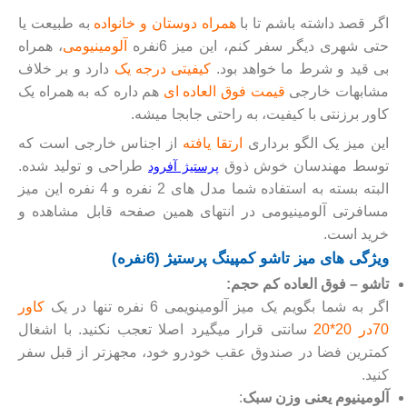
اگر قصد داشته باشم تا با
همراه دوستان و خانواده
به طبیعت یا
حتی شهری دیگر سفر کنم، این میز 6نفره
آلومینیومی
، همراه
بی قید و شرط ما خواهد بود.
کیفیتی درجه یک
دارد و بر خلاف
مشابهات خارجی
قیمت فوق العاده ای
هم داره که به همراه یک
کاور برزنتی با کیفیت، به راحتی جابجا میشه.
این میز یک الگو برداری
ارتقا یافته
از اجناس خارجی است که
توسط مهندسان خوش ذوق
طراحی و تولید شده.
پرستیژ آفرود
البته بسته به استفاده شما مدل های 2 نفره و 4 نفره این میز
مسافرتی آلومینیومی در انتهای همین صفحه قابل مشاهده و
خرید است.
ویژگی های میز تاشو کمپینگ پرستیژ (6نفره)
تاشو – فوق العاده کم حجم:
اگر به شما بگویم یک میز آلومینویمی 6 نفره تنها در یک
کاور
70در 20*20
سانتی قرار میگیرد اصلا تعجب نکنید. با اشغال
کمترین فضا در صندوق عقب خودرو خود، مجهزتر از قبل سفر
کنید.
آلومینیوم یعنی وزن سبک
: